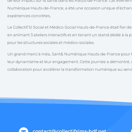
de leur impact sur la santé dans les Hauts-de-France. Cet événem
Numérique Hauts-de-France
, a été une occasion unique d’échan
expériences concrètes.
Le Collectif SI Social et Médico-Social Hauts-de-France était fier 
en animant 3 ateliers interactifs et en tenant un stand dédié à 
pour les structures sociales et médico-sociales.
Un grand merci à
Inéa, Sant& Numérique Hauts-de-France
pour 
leur dynamisme et leur engagement. Cette journée a démontré, un
collaboration pour accélérer la transformation numérique au servi
contact@collectifsims-hdf.net
