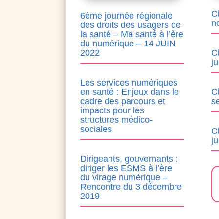
C
6ème journée régionale
n
des droits des usagers de
la santé – Ma santé à l’ère
du numérique – 14 JUIN
2022
C
j
Les services numériques
en santé : Enjeux dans le
C
cadre des parcours et
s
impacts pour les
structures médico-
sociales
C
ju
Dirigeants, gouvernants :
diriger les ESMS à l’ère
du virage numérique –
Rencontre du 3 décembre
2019