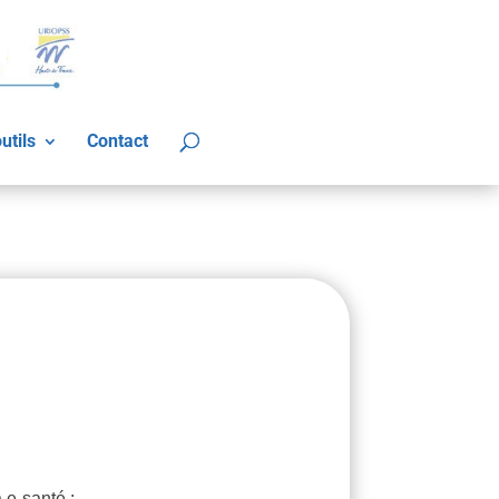
utils
Contact
 e-santé :